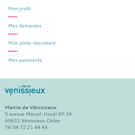
Mon profil
Mes demandes
Mon porte-document
Mes paiements
Mairie de Vénissieux
5 avenue Marcel-Houël BP 24
69631 Vénissieux Cédex
Tél 04 72 21 44 44